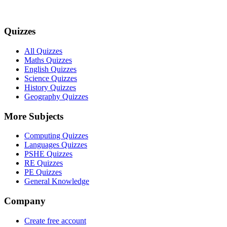
Quizzes
All Quizzes
Maths Quizzes
English Quizzes
Science Quizzes
History Quizzes
Geography Quizzes
More Subjects
Computing Quizzes
Languages Quizzes
PSHE Quizzes
RE Quizzes
PE Quizzes
General Knowledge
Company
Create free account