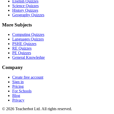
English Quizzes
Science Quizzes
History Quizzes
Geography Quizzes
More Subjects
Computing Quizzes
Languages Quizzes
PSHE Quizzes
RE Quizzes
PE Quizzes
General Knowledge
Company
Create free account
Sign in
Pricing
For Schools
Blog
Privacy
©
2026
Teacherbot Ltd. All rights reserved.