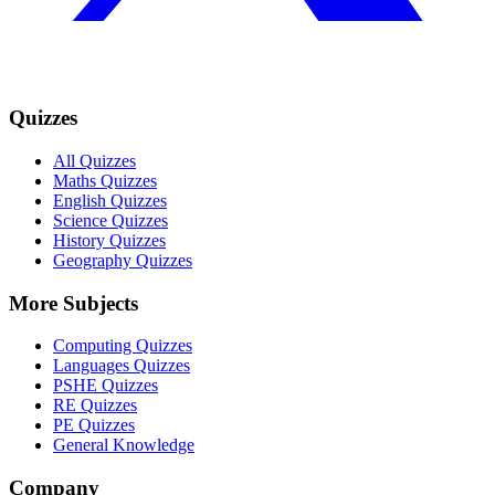
Quizzes
All Quizzes
Maths Quizzes
English Quizzes
Science Quizzes
History Quizzes
Geography Quizzes
More Subjects
Computing Quizzes
Languages Quizzes
PSHE Quizzes
RE Quizzes
PE Quizzes
General Knowledge
Company