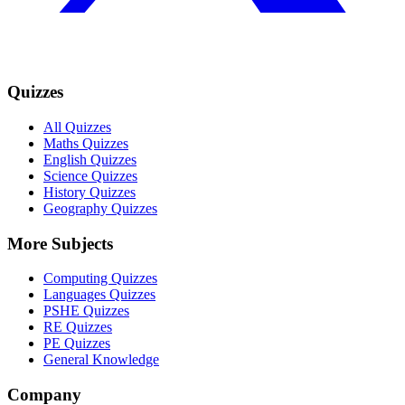
Quizzes
All Quizzes
Maths Quizzes
English Quizzes
Science Quizzes
History Quizzes
Geography Quizzes
More Subjects
Computing Quizzes
Languages Quizzes
PSHE Quizzes
RE Quizzes
PE Quizzes
General Knowledge
Company